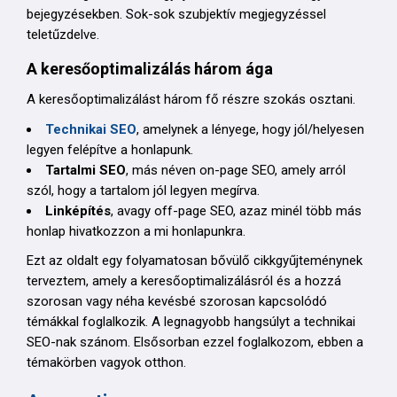
bejegyzésekben. Sok-sok szubjektív megjegyzéssel
teletűzdelve.
A keresőoptimalizálás három ága
A keresőoptimalizálást három fő részre szokás osztani.
Technikai SEO
, amelynek a lényege, hogy jól/helyesen
legyen felépítve a honlapunk.
Tartalmi SEO
, más néven on-page SEO, amely arról
szól, hogy a tartalom jól legyen megírva.
Linképítés
, avagy off-page SEO, azaz minél több más
honlap hivatkozzon a mi honlapunkra.
Ezt az oldalt egy folyamatosan bővülő cikkgyűjteménynek
terveztem, amely a keresőoptimalizálásról és a hozzá
szorosan vagy néha kevésbé szorosan kapcsolódó
témákkal foglalkozik. A legnagyobb hangsúlyt a technikai
SEO-nak szánom. Elsősorban ezzel foglalkozom, ebben a
témakörben vagyok otthon.