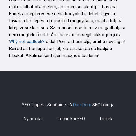
előfordulhat olyan elem, ami mégiscsak http-t használ.
Ennek a megkeresése néha bonyolult is lehet. Ugye, a
triviális első lépés a forráskód megnyitása, majd a http://
kifejezésre keresés. Szerencsés esetben ez megadhatja a
nem megfelelő url-t. Ám, ha ez nem segít, akkor jön jól a
Why not padlock?
oldal. Pont azt csinálja, amit a neve ígér!
Beírod az honlapod url-jét, kis várakozás és kiadja a
hibákat. Alkalmanként igen hasznos tud lenni!
SEO Tippek - SeoGuide - A
DomDom
SEO blog-ja
Nyitóoldal
Technikai SEO
Linkek