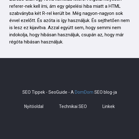
referer-nek kell írni, ám egy gépelési hiba miatt a HTML
szabványba két R-rel került be. Még nagyon-nagyon sok
évvel ezelőtt. És azóta is így használjuk. És sejthetően nem
is lesz ez kijavítva. Azzal együtt sem, hogy semmi nem
indokolja, hogy hibásan használjuk, csupán az, hogy már
régóta hibásan használjuk.
SEO Tippek - SeoGuide - A
DomDom
SEO blog-ja
Nyitóoldal
Technikai SEO
Linkek