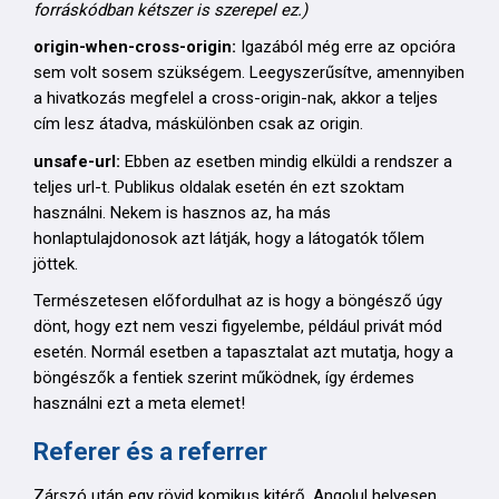
forráskódban kétszer is szerepel ez.)
origin-when-cross-origin:
Igazából még erre az opcióra
sem volt sosem szükségem. Leegyszerűsítve, amennyiben
a hivatkozás megfelel a cross-origin-nak, akkor a teljes
cím lesz átadva, máskülönben csak az origin.
unsafe-url:
Ebben az esetben mindig elküldi a rendszer a
teljes url-t. Publikus oldalak esetén én ezt szoktam
használni. Nekem is hasznos az, ha más
honlaptulajdonosok azt látják, hogy a látogatók tőlem
jöttek.
Természetesen előfordulhat az is hogy a böngésző úgy
dönt, hogy ezt nem veszi figyelembe, például privát mód
esetén. Normál esetben a tapasztalat azt mutatja, hogy a
böngészők a fentiek szerint működnek, így érdemes
használni ezt a meta elemet!
Referer és a referrer
Zárszó után egy rövid komikus kitérő. Angolul helyesen