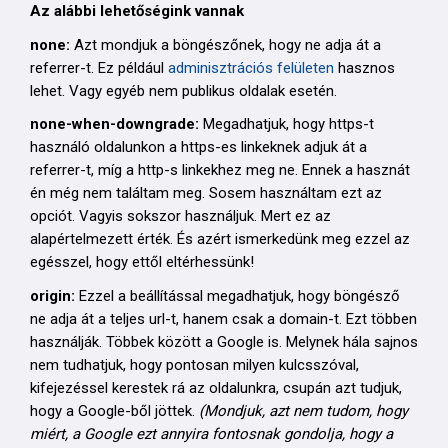
Az alábbi lehetőségink vannak
none:
Azt mondjuk a böngészőnek, hogy ne adja át a
referrer-t. Ez például
adminisztrációs felületen
hasznos
lehet. Vagy egyéb nem publikus oldalak esetén.
none-when-downgrade:
Megadhatjuk, hogy https-t
használó oldalunkon a https-es linkeknek adjuk át a
referrer-t, míg a http-s linkekhez meg ne. Ennek a hasznát
én még nem találtam meg. Sosem használtam ezt az
opciót. Vagyis sokszor használjuk. Mert ez az
alapértelmezett érték. És azért ismerkedünk meg ezzel az
egésszel, hogy ettől eltérhessünk!
origin:
Ezzel a beállítással megadhatjuk, hogy böngésző
ne adja át a teljes url-t, hanem csak a domain-t. Ezt többen
használják. Többek között a Google is. Melynek hála sajnos
nem tudhatjuk, hogy pontosan milyen kulcsszóval,
kifejezéssel kerestek rá az oldalunkra, csupán azt tudjuk,
hogy a Google-ből jöttek.
(Mondjuk, azt nem tudom, hogy
miért, a Google ezt annyira fontosnak gondolja, hogy a