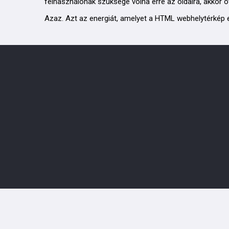
felhasználónak szüksége volna erre az oldalra, akkor 
Azaz. Azt az energiát, amelyet a HTML webhelytérkép el