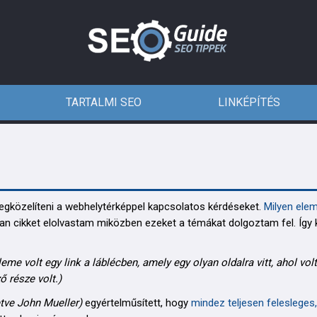
TARTALMI SEO
LINKÉPÍTÉS
egközelíteni a webhelytérképpel kapcsolatos kérdéseket.
Milyen ele
n cikket elolvastam miközben ezeket a témákat dolgoztam fel. Így k
eme volt egy link a láblécben, amely egy olyan oldalra vitt, ahol vol
ő része volt.)
letve John Mueller)
egyértelműsített, hogy
mindez teljesen felesleges,