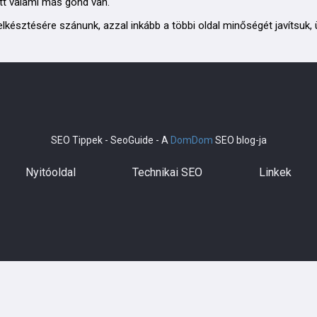
ott valami más gond van.
késztésére szánunk, azzal inkább a többi oldal minőségét javítsuk, 
SEO Tippek - SeoGuide - A
DomDom
SEO blog-ja
Nyitóoldal
Technikai SEO
Linkek