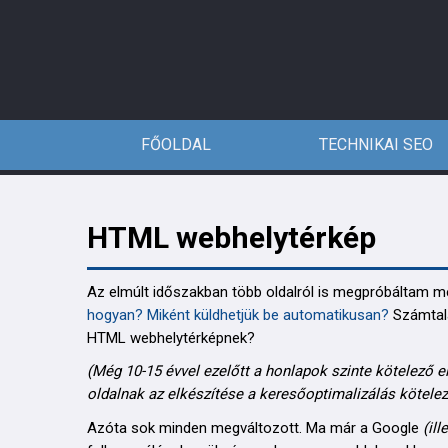
FŐOLDAL
TECHNIKAI SEO
HTML webhelytérkép
Az elmúlt időszakban több oldalról is megpróbáltam m
hogyan?
Miként küldhetjük be automatikusan?
Számtala
HTML webhelytérképnek?
(Még 10-15 évvel ezelőtt a honlapok szinte kötelező el
oldalnak az elkészítése a keresőoptimalizálás kötelez
Azóta sok minden megváltozott. Ma már a Google
(il