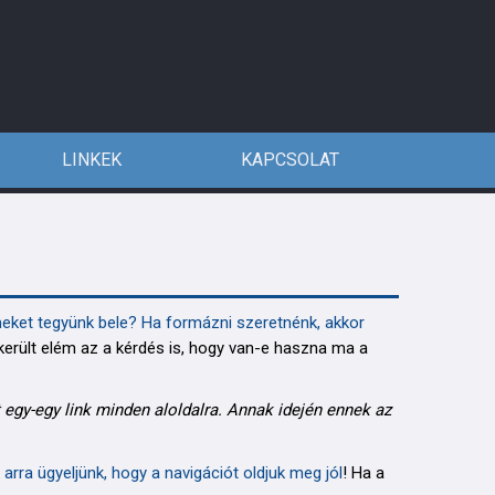
LINKEK
KAPCSOLAT
meket tegyünk bele?
Ha formázni szeretnénk, akkor
erült elém az a kérdés is, hogy van-e haszna ma a
t egy-egy link minden aloldalra. Annak idején ennek az
 arra ügyeljünk, hogy a navigációt oldjuk meg jól
! Ha a